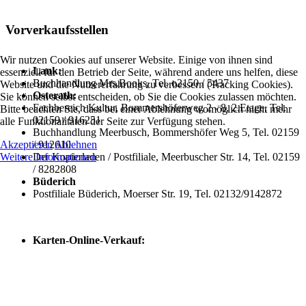
Vorverkaufsstellen
Wir nutzen Cookies auf unserer Website. Einige von ihnen sind
Lank:
essenziell für den Betrieb der Seite, während andere uns helfen, diese
Buchhandlung Mrs.Books, Tel. o2150 / 5437
Website und die Nutzererfahrung zu verbessern (Tracking Cookies).
Osterath:
Sie können selbst entscheiden, ob Sie die Cookies zulassen möchten.
Fachbereich Kultur, Bommershöferweg 2 - 8, 2.Etage, Tel.
Bitte beachten Sie, dass bei einer Ablehnung womöglich nicht mehr
02159 / 916251
alle Funktionalitäten der Seite zur Verfügung stehen.
Buchhandlung Meerbusch, Bommershöfer Weg 5, Tel. 02159
Akzeptieren
Ablehnen
/ 912610
Weitere Informationen
Der Kopierladen / Postfiliale, Meerbuscher Str. 14, Tel. 02159
/ 8282808
Büderich
Postfiliale Büderich, Moerser Str. 19, Tel. 02132/9142872
Karten-Online-Verkauf: