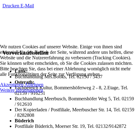
Drucken
E-Mail
Wir nutzen Cookies auf unserer Website. Einige von ihnen sind
essenziell für den Betrieb der Seite, während andere uns helfen, diese
Vorverkaufsstellen
Website und die Nutzererfahrung zu verbessern (Tracking Cookies).
Sie können selbst entscheiden, ob Sie die Cookies zulassen möchten.
Bitte beachten Sie, dass bei einer Ablehnung womöglich nicht mehr
Lank:
alle Funktionalitäten der Seite zur Verfügung stehen.
Buchhandlung Mrs.Books, Tel. o2150 / 5437
Osterath:
Akzeptieren
Ablehnen
Fachbereich Kultur, Bommershöferweg 2 - 8, 2.Etage, Tel.
Weitere Informationen
02159 / 916251
Buchhandlung Meerbusch, Bommershöfer Weg 5, Tel. 02159
/ 912610
Der Kopierladen / Postfiliale, Meerbuscher Str. 14, Tel. 02159
/ 8282808
Büderich
Postfiliale Büderich, Moerser Str. 19, Tel. 02132/9142872