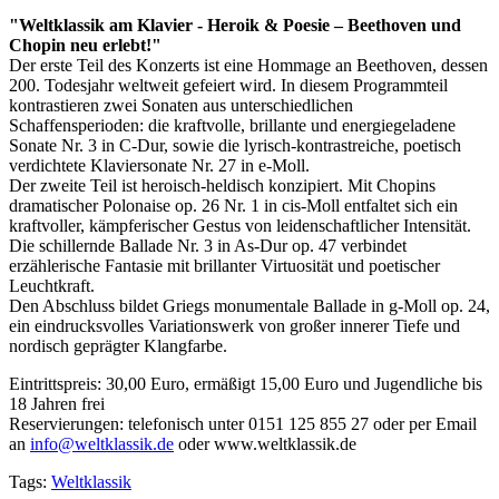
"Weltklassik am Klavier - Heroik & Poesie – Beethoven und
Chopin neu erlebt!"
Der erste Teil des Konzerts ist eine Hommage an Beethoven, dessen
200. Todesjahr weltweit gefeiert wird. In diesem Programmteil
kontrastieren zwei Sonaten aus unterschiedlichen
Schaffensperioden: die kraftvolle, brillante und energiegeladene
Sonate Nr. 3 in C-Dur, sowie die lyrisch-kontrastreiche, poetisch
verdichtete Klaviersonate Nr. 27 in e-Moll.
Der zweite Teil ist heroisch-heldisch konzipiert. Mit Chopins
dramatischer Polonaise op. 26 Nr. 1 in cis-Moll entfaltet sich ein
kraftvoller, kämpferischer Gestus von leidenschaftlicher Intensität.
Die schillernde Ballade Nr. 3 in As-Dur op. 47 verbindet
erzählerische Fantasie mit brillanter Virtuosität und poetischer
Leuchtkraft.
Den Abschluss bildet Griegs monumentale Ballade in g-Moll op. 24,
ein eindrucksvolles Variationswerk von großer innerer Tiefe und
nordisch geprägter Klangfarbe.
Eintrittspreis: 30,00 Euro, ermäßigt 15,00 Euro und Jugendliche bis
18 Jahren frei
Reservierungen: telefonisch unter 0151 125 855 27 oder per Email
an
info@weltklassik.de
oder www.weltklassik.de
Tags:
Weltklassik