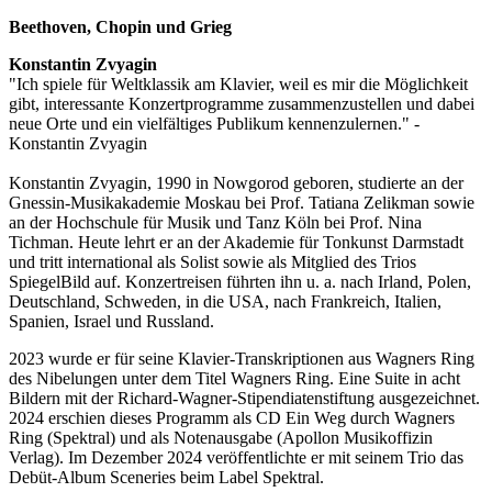
Beethoven, Chopin und Grieg
Konstantin Zvyagin
"Ich spiele für Weltklassik am Klavier, weil es mir die Möglichkeit
gibt, interessante Konzertprogramme zusammenzustellen und dabei
neue Orte und ein vielfältiges Publikum kennenzulernen." -
Konstantin Zvyagin
Konstantin Zvyagin, 1990 in Nowgorod geboren, studierte an der
Gnessin-Musikakademie Moskau bei Prof. Tatiana Zelikman sowie
an der Hochschule für Musik und Tanz Köln bei Prof. Nina
Tichman. Heute lehrt er an der Akademie für Tonkunst Darmstadt
und tritt international als Solist sowie als Mitglied des Trios
SpiegelBild auf. Konzertreisen führten ihn u. a. nach Irland, Polen,
Deutschland, Schweden, in die USA, nach Frankreich, Italien,
Spanien, Israel und Russland.
2023 wurde er für seine Klavier-Transkriptionen aus Wagners Ring
des Nibelungen unter dem Titel Wagners Ring. Eine Suite in acht
Bildern mit der Richard-Wagner-Stipendiatenstiftung ausgezeichnet.
2024 erschien dieses Programm als CD Ein Weg durch Wagners
Ring (Spektral) und als Notenausgabe (Apollon Musikoffizin
Verlag). Im Dezember 2024 veröffentlichte er mit seinem Trio das
Debüt-Album Sceneries beim Label Spektral.