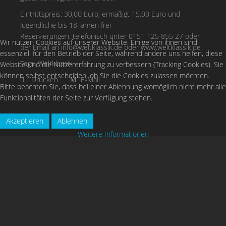
Eintrittspreis: 30,00 Euro, ermäßigt 15,00 Euro und
Jugendliche bis 18 Jahren frei
Reservierungen: telefonisch unter 0151 125 855 27 oder
Wir nutzen Cookies auf unserer Website. Einige von ihnen sind
per Email an
info@weltklassik.de
oder www.weltklassik.de
essenziell für den Betrieb der Seite, während andere uns helfen, diese
Tags:
Weltklassik
Website und die Nutzererfahrung zu verbessern (Tracking Cookies). Sie
können selbst entscheiden, ob Sie die Cookies zulassen möchten.
Drucken
E-Mail
Bitte beachten Sie, dass bei einer Ablehnung womöglich nicht mehr alle
Funktionalitäten der Seite zur Verfügung stehen.
Akzeptieren
Ablehnen
Weitere Informationen