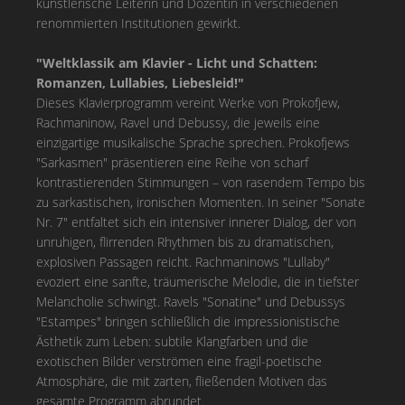
künstlerische Leiterin und Dozentin in verschiedenen
renommierten Institutionen gewirkt.
"Weltklassik am Klavier - Licht und Schatten:
Romanzen, Lullabies, Liebesleid!"
Dieses Klavierprogramm vereint Werke von Prokofjew,
Rachmaninow, Ravel und Debussy, die jeweils eine
einzigartige musikalische Sprache sprechen. Prokofjews
"Sarkasmen" präsentieren eine Reihe von scharf
kontrastierenden Stimmungen – von rasendem Tempo bis
zu sarkastischen, ironischen Momenten. In seiner "Sonate
Nr. 7" entfaltet sich ein intensiver innerer Dialog, der von
unruhigen, flirrenden Rhythmen bis zu dramatischen,
explosiven Passagen reicht. Rachmaninows "Lullaby"
evoziert eine sanfte, träumerische Melodie, die in tiefster
Melancholie schwingt. Ravels "Sonatine" und Debussys
"Estampes" bringen schließlich die impressionistische
Ästhetik zum Leben: subtile Klangfarben und die
exotischen Bilder verströmen eine fragil-poetische
Atmosphäre, die mit zarten, fließenden Motiven das
gesamte Programm abrundet.