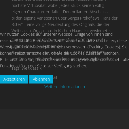
höchste Virtuosität, wobei jedes Stück seinen völlig
eigenen Charakter entfaltet. Den brillanten Abschluss
bilden eigene Variationen über Sergei Prokofjews „Tanz der
Ritter“ – eine völlige Neudeutung des Originals, die der
Weltklassik-Organisatorin Kathrin Haarstick gewidmet ist.
Wir nutzen Cookies auf unserer Website. Einige von ihnen sind
Eintrittspreis: 30,00 Euro, ermäßigt 15,00 Euro und
essenziell für den Betrieb der Seite, während andere uns helfen, diese
Jugendliche bis 18 Jahren frei
Website und die Nutzererfahrung zu verbessern (Tracking Cookies). Sie
Reservierungen: telefonisch unter 0151 125 855 27 oder
können selbst entscheiden, ob Sie die Cookies zulassen möchten.
per Email an
info@weltklassik.de
oder www.weltklassik.de
Bitte beachten Sie, dass bei einer Ablehnung womöglich nicht mehr alle
Funktionalitäten der Seite zur Verfügung stehen.
Tags:
Weltklassik
Drucken
E-Mail
Akzeptieren
Ablehnen
Weitere Informationen