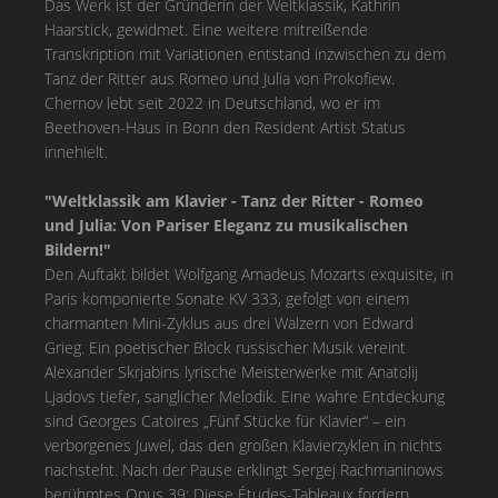
Das Werk ist der Gründerin der Weltklassik, Kathrin
Haarstick, gewidmet. Eine weitere mitreißende
Transkription mit Variationen entstand inzwischen zu dem
Tanz der Ritter aus Romeo und Julia von Prokofiew.
Chernov lebt seit 2022 in Deutschland, wo er im
Beethoven-Haus in Bonn den Resident Artist Status
innehielt.
"Weltklassik am Klavier - Tanz der Ritter - Romeo
und Julia: Von Pariser Eleganz zu musikalischen
Bildern!"
Den Auftakt bildet Wolfgang Amadeus Mozarts exquisite, in
Paris komponierte Sonate KV 333, gefolgt von einem
charmanten Mini-Zyklus aus drei Walzern von Edward
Grieg. Ein poetischer Block russischer Musik vereint
Alexander Skrjabins lyrische Meisterwerke mit Anatolij
Ljadovs tiefer, sanglicher Melodik. Eine wahre Entdeckung
sind Georges Catoires „Fünf Stücke für Klavier“ – ein
verborgenes Juwel, das den großen Klavierzyklen in nichts
nachsteht. Nach der Pause erklingt Sergej Rachmaninows
berühmtes Opus 39: Diese Études-Tableaux fordern