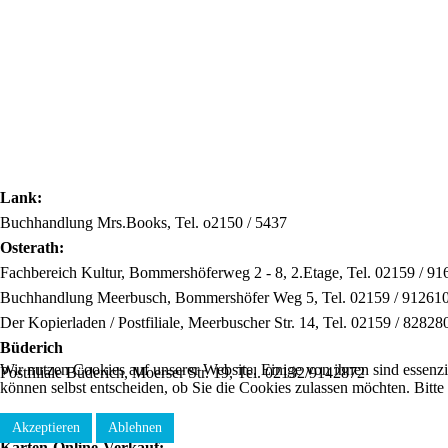
Lank:
Buchhandlung Mrs.Books, Tel. o2150 / 5437
Osterath:
Fachbereich Kultur, Bommershöferweg 2 - 8, 2.Etage, Tel. 02159 / 9
Buchhandlung Meerbusch, Bommershöfer Weg 5, Tel. 02159 / 91261
Der Kopierladen / Postfiliale, Meerbuscher Str. 14, Tel. 02159 / 82828
Büderich
Wir nutzen Cookies auf unserer Website. Einige von ihnen sind essenzi
Postfiliale Büderich, Moerser Str. 19, Tel. 02132/9142872
können selbst entscheiden, ob Sie die Cookies zulassen möchten. Bitte
Akzeptieren
Ablehnen
Karten-Online-Verkauf: