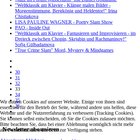
"Weltklassik am Klavier - Klänge malen Bilder -
Morgenstimmung, Bergkönig und Heldentor!" Irina
Chistiakova
LISA PAULINE WAGNER - Poetry Slam Show
PAO - Inside Out
"Weltklassik am Klavier - Fantasieren und Improvisieren - im
Dreieck zwischen Chopin, Skrjabin und Rachmaninov!"
Sofja Gülbadamova
"True Crime Slam" Mord, Mystery & Mindgames
30
31
32
33
34
35
Wir nutzen Cookies auf unserer Website. Einige von ihnen sind
36
essenziell für den Betrieb der Seite, während andere uns helfen, diese
Website und die Nutzererfahrung zu verbessern (Tracking Cookies).
Sie können selbst entscheiden, ob Sie die Cookies zulassen möchten.
Bitte beachten Sie, dass bei einer Ablehnung womöglich nicht mehr
Newsletter abonnieren
alle Funktionalitäten der Seite zur Verfügung stehen.