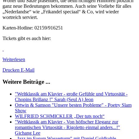
Wörter und Sätze präsentiert, die beim richtigen Hinhören plötzlich
ganz neue Bedeutungen bekommen. Auch seine Vorliebe für alles
„Nederlandse“ wie „Frikandel speciaal“ & Co, wird wieder
wortreich serviert.
Karten-Hotline: 02159/916251
Tickets gibt es auch hier:
Weiterlesen
Drucken
E-Mail
Weitere Beiträge ...
"Weltklassik am Klavier - große Gefühle und Virtuosität -
Chopins Brillanz !" Sarah (Seul A) Jeon
Ortwin & Samson "Unsere besten Probleme" - Poetry Slam
Show
WILFRIED SCHMICKLER „Der tuts noch“
"Weltklassik am Klavier - Von höfischer Eleganz zur
romantischen Virtuosität - Rigoletto einmal anders...!"
Gichang Lee
„Jazz im Forum Wasserturm" mit Daniel Goldkuhle